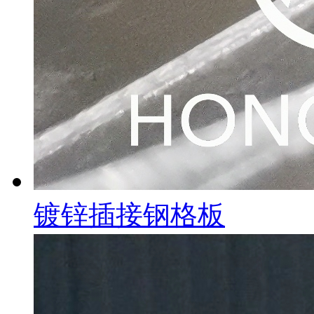
镀锌插接钢格板