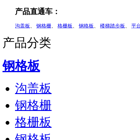
产品直通车：
沟盖板
、
钢格栅
、
格栅板
、
钢格板
、
楼梯踏步板
、
平
产品分类
钢格板
沟盖板
钢格栅
格栅板
钢格板