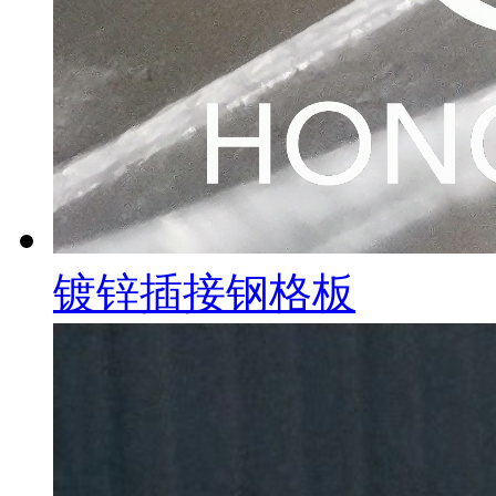
镀锌插接钢格板