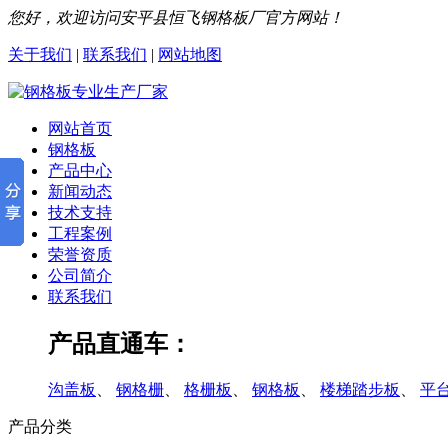
您好，欢迎访问安平县恒飞钢格板厂官方网站！
关于我们
|
联系我们
|
网站地图
网站首页
钢格板
产品中心
新闻动态
技术支持
工程案例
荣誉资质
公司简介
联系我们
产品直通车：
沟盖板
、
钢格栅
、
格栅板
、
钢格板
、
楼梯踏步板
、
平
产品分类