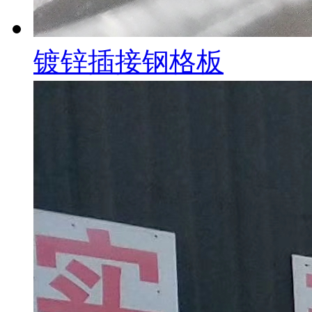
镀锌插接钢格板