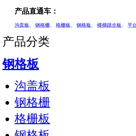
产品直通车：
沟盖板
、
钢格栅
、
格栅板
、
钢格板
、
楼梯踏步板
、
平
产品分类
钢格板
沟盖板
钢格栅
格栅板
钢格板