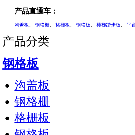
产品直通车：
沟盖板
、
钢格栅
、
格栅板
、
钢格板
、
楼梯踏步板
、
平
产品分类
钢格板
沟盖板
钢格栅
格栅板
钢格板