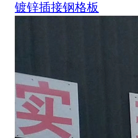
镀锌插接钢格板