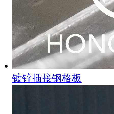
镀锌插接钢格板