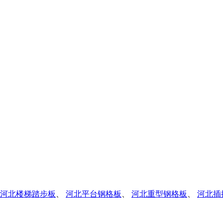
河北楼梯踏步板
、
河北平台钢格板
、
河北重型钢格板
、
河北插