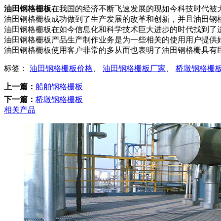
油田钢格栅板
在我国的经济不断飞速发展的现如今科技时代被
油田钢格栅板成功做到了生产发展的改革和创新，并且油田钢
油田钢格栅板在如今信息化和科学技术巨大进步的时代找到了
油田钢格栅板产品生产制作业务是为一些相关的使用用户提供
油田钢格栅板使用客户非常的多从而也表明了油田钢格栅具有
标签：
油田钢格栅板价格
、
油田钢格栅板厂家
、
桥墩钢格栅
上一篇：
船舶钢格栅板
下一篇：
桥墩钢格栅板
相关产品