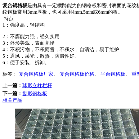
复合钢格板
是由具有一定横跨能力的钢格板和密封表面的花纹板组
纹钢板常用3mm厚板，也可采用4mm,5mm或6mm的板。
特点
1：强度高，轻结构
2：不腐能力强，经久实用
3：外形美观，表面亮泽
4：不积污物，不积雨雪，不积水，自清洁，易于维护
5：通风，采光，散热，防滑性好。
6：便于安装、拆卸。
标签：
复合钢格板厂家
、
复合钢格板价格
、
平台钢格板
、
重
上一篇：
球形立柱栏杆
下一篇：
齿形钢格板
相关产品