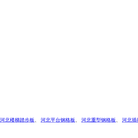
河北楼梯踏步板
、
河北平台钢格板
、
河北重型钢格板
、
河北插