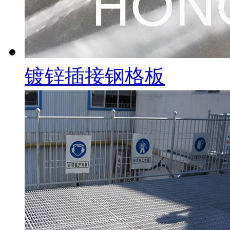
镀锌插接钢格板