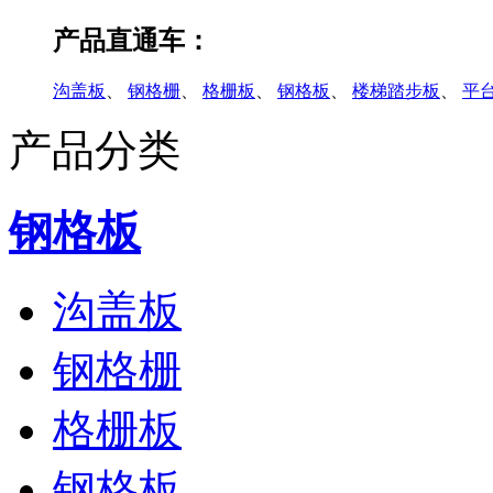
产品直通车：
沟盖板
、
钢格栅
、
格栅板
、
钢格板
、
楼梯踏步板
、
平
产品分类
钢格板
沟盖板
钢格栅
格栅板
钢格板