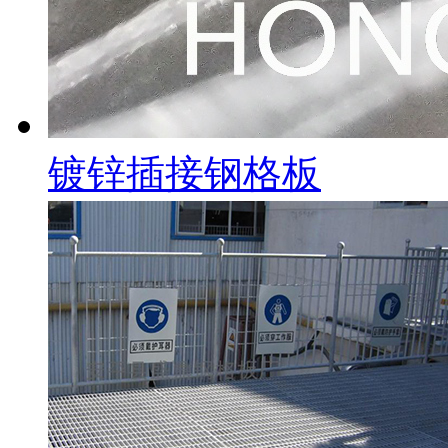
镀锌插接钢格板