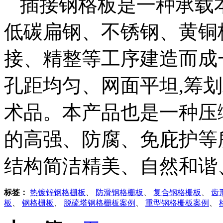
插接钢格板是一种承载本
低碳扁钢、不锈钢、黄铜
接、精整等工序建造而成
孔距均匀、网面平坦,筹划
术品。本产品也是一种压
的高强、防腐、免庇护等
结构简洁精美、自然和谐
标签：
热镀锌钢格栅板
、
防滑钢格栅板
、
复合钢格栅板
、
齿
板
、
钢格栅板
、
脱硫塔钢格栅板案例
、
重型钢格栅板案例
、