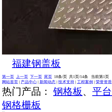
福建钢盖板
第一页
上一页
下一页
尾页
18条/页 共1页/14条 当前第1页
网站首页
|
产品中心
|
新闻动态
|
技术支持
|
工程案例
|
荣誉资质
热门产品：
钢格板
、
平台
钢格栅板