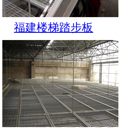
福建楼梯踏步板