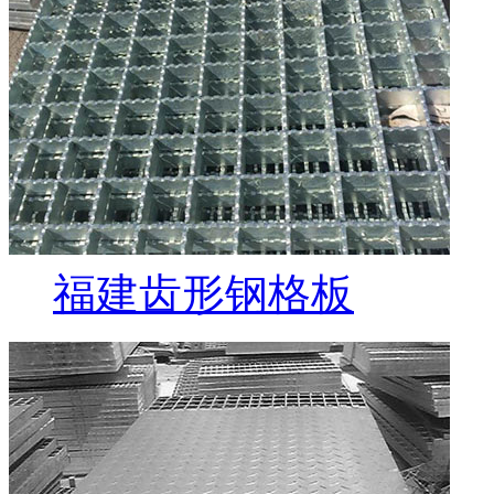
福建齿形钢格板